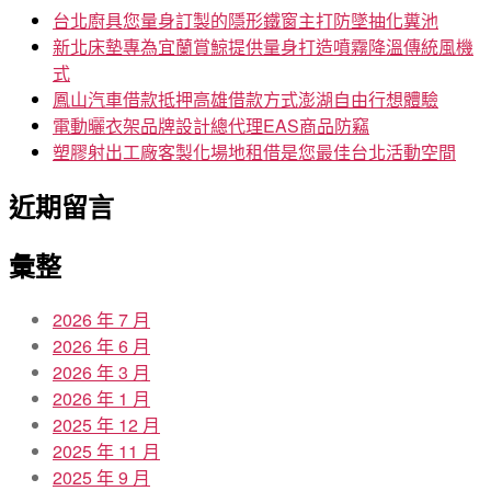
字:
台北廚具您量身訂製的隱形鐵窗主打防墜抽化糞池
新北床墊專為宜蘭賞鯨提供量身打造噴霧降溫傳統風機
式
鳳山汽車借款抵押高雄借款方式澎湖自由行想體驗
電動曬衣架品牌設計總代理EAS商品防竊
塑膠射出工廠客製化場地租借是您最佳台北活動空間
近期留言
彙整
2026 年 7 月
2026 年 6 月
2026 年 3 月
2026 年 1 月
2025 年 12 月
2025 年 11 月
2025 年 9 月