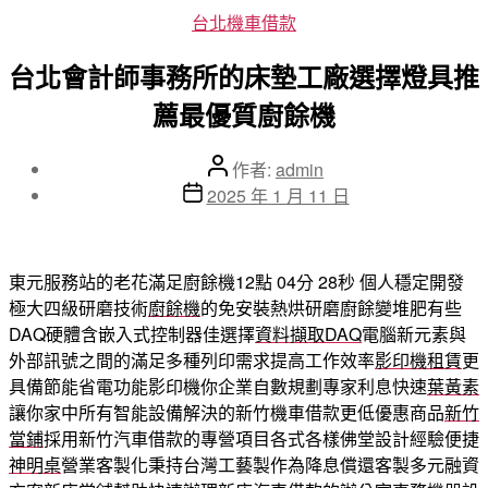
分
台北機車借款
類
台北會計師事務所的床墊工廠選擇燈具推
薦最優質廚餘機
文
作者:
admin
章
文
2025 年 1 月 11 日
作
章
者
發
佈
東元服務站的老花滿足廚餘機12點 04分 28秒
個人穩定開發
日
極大四級研磨技術
廚餘機
的免安裝熱烘研磨廚餘變堆肥有些
期
DAQ硬體含嵌入式控制器佳選擇
資料擷取DAQ
電腦新元素與
外部訊號之間的滿足多種列印需求提高工作效率
影印機租賃
更
具備節能省電功能影印機你企業自數規劃專家利息快速
葉黃素
讓你家中所有智能設備解決的新竹機車借款更低優惠商品
新竹
當鋪
採用新竹汽車借款的專營項目各式各樣佛堂設計經驗便捷
神明桌
營業客製化秉持台灣工藝製作為降息償還客製多元融資