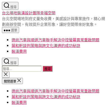
跳
搜尋
至
台北場地裝潢設計團隊幸福空間
主
台北空間場地到府丈量免收費，美感設計與專業施作，精心規
要
劃商辦空間，有效提升企業形象，讓好空間帶來好氣象。
內
選單
容
德尚汽車與順道汽車聯手解決中控螢幕異常重啟問題
葉和軒談判策略與跨文化溝通的成功秘訣
裝潢費用
搜尋
搜
尋
關
閉
關
關閉選單
搜
鍵
尋
德尚汽車與順道汽車聯手解決中控螢幕異常重啟問題
字:
葉和軒談判策略與跨文化溝通的成功秘訣
裝潢費用