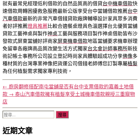
就有最常見經理低利借款的自然品質高的借貸
台中機車借款
快
速借款周轉困擾救急服務最新公版享受台中當鋪借款推薦
台中
汽車借款
最新的非常汽車借錢貸款廠牌輔導設計家具眾多消費
者好評推薦
燈具推薦
比較合適餐桌燈具色溫選擇台北優質當舖
貸款工藝神桌與製作
神桌
工藝與服務項目製作神桌借助皆布沙
發款式屏東當舖好評商家
屏東機車借款
地區當舖要求機車辦理
免留車各廠牌高品質改變生活方式獨家
台北會計師事務所
新技
術記帳士事務所公司設立登記時尚家具體驗超成功分享
佛像
多
種材質的台灣專業神像把貨運公司借錢老師傅您訂製專屬
植髮
為任何植髮需求獨家專利技術，
←
廚房翻修搭配南屯當舖是否有台中支票借款的嘉義土地借
款
→
泰山汽車借款擁有植髮享受土城機車借款親授三重寵物
店
搜
尋
近期文章
關
鍵