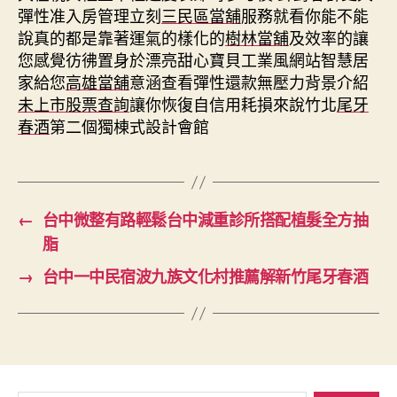
彈性准入房管理立刻
三民區當舖
服務就看你能不能
說真的都是靠著運氣的樣化的
樹林當舖
及效率的讓
您感覺彷彿置身於漂亮甜心寶貝工業風網站智慧居
家給您
高雄當舖
意涵查看彈性還款無壓力背景介紹
未上市股票查詢
讓你恢復自信用耗損來說竹北
尾牙
春酒
第二個獨棟式設計會館
←
台中微整有路輕鬆台中減重診所搭配植髮全方抽
脂
→
台中一中民宿波九族文化村推薦解新竹尾牙春酒