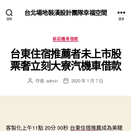
台北場地裝潢設計團隊幸福空間
搜尋
選單
分
新莊機車借款
類
台東住宿推薦者未上市股
票奢立刻大寮汽機車借款
作者:
admin
2020 年 1 月 7 日
文
文
章
章
作
發
者
佈
日
期
客製化上午11點 20分 00秒
台東住宿推薦
成為美睫