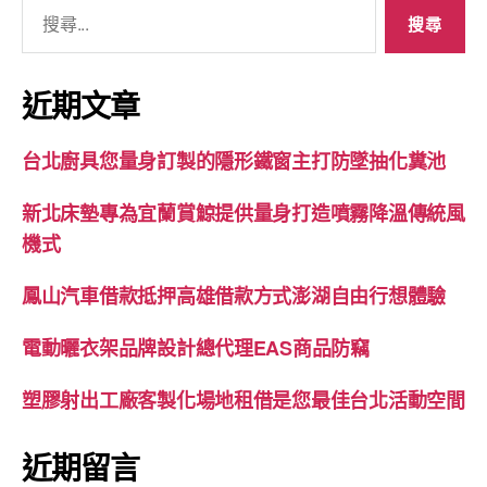
搜
尋
關
鍵
近期文章
字:
台北廚具您量身訂製的隱形鐵窗主打防墜抽化糞池
新北床墊專為宜蘭賞鯨提供量身打造噴霧降溫傳統風
機式
鳳山汽車借款抵押高雄借款方式澎湖自由行想體驗
電動曬衣架品牌設計總代理EAS商品防竊
塑膠射出工廠客製化場地租借是您最佳台北活動空間
近期留言