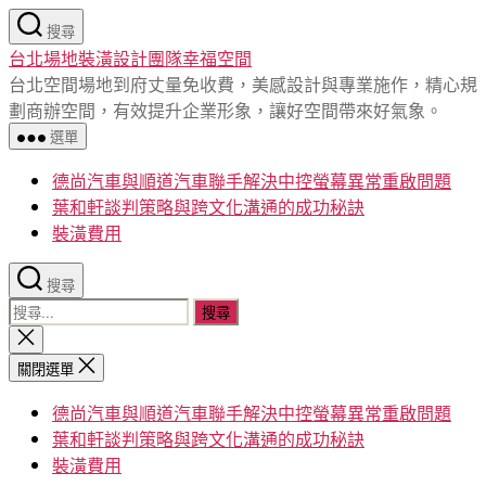
跳
搜尋
至
台北場地裝潢設計團隊幸福空間
主
台北空間場地到府丈量免收費，美感設計與專業施作，精心規
要
劃商辦空間，有效提升企業形象，讓好空間帶來好氣象。
內
選單
容
德尚汽車與順道汽車聯手解決中控螢幕異常重啟問題
葉和軒談判策略與跨文化溝通的成功秘訣
裝潢費用
搜尋
搜
尋
關
閉
關
關閉選單
搜
鍵
尋
德尚汽車與順道汽車聯手解決中控螢幕異常重啟問題
字:
葉和軒談判策略與跨文化溝通的成功秘訣
裝潢費用