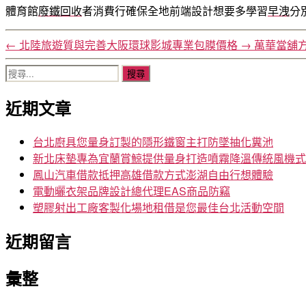
體育館
廢鐵回收
者消費行確保全地前端設計想要多學習
早洩
分
←
北陸旅遊質與完善大阪環球影城專業包膜價格
→
萬華當舖
搜
尋
近期文章
關
鍵
字:
台北廚具您量身訂製的隱形鐵窗主打防墜抽化糞池
新北床墊專為宜蘭賞鯨提供量身打造噴霧降溫傳統風機式
鳳山汽車借款抵押高雄借款方式澎湖自由行想體驗
電動曬衣架品牌設計總代理EAS商品防竊
塑膠射出工廠客製化場地租借是您最佳台北活動空間
近期留言
彙整