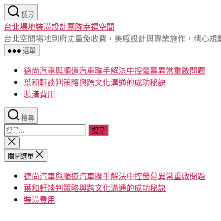
跳
搜尋
至
台北場地裝潢設計團隊幸福空間
主
台北空間場地到府丈量免收費，美感設計與專業施作，精心規
要
選單
內
容
德尚汽車與順道汽車聯手解決中控螢幕異常重啟問題
葉和軒談判策略與跨文化溝通的成功秘訣
裝潢費用
搜尋
搜
尋
關
閉
關
關閉選單
搜
鍵
尋
德尚汽車與順道汽車聯手解決中控螢幕異常重啟問題
字:
葉和軒談判策略與跨文化溝通的成功秘訣
裝潢費用