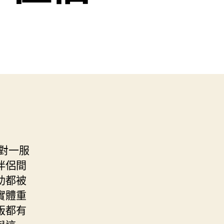
對一服
伴侶間
助都被
實體重
版都有