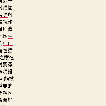
與這一
與煩惱
美睫
與
被視作
量創造
地區
生
的
中山
有包括
之家
在
對要讓
多項設
可能被
重要的
問題國
通偏好