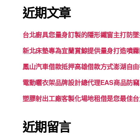
鍵
近期文章
字:
台北廚具您量身訂製的隱形鐵窗主打防墜
新北床墊專為宜蘭賞鯨提供量身打造噴霧
鳳山汽車借款抵押高雄借款方式澎湖自由
電動曬衣架品牌設計總代理EAS商品防竊
塑膠射出工廠客製化場地租借是您最佳台
近期留言