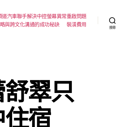
順道汽車聯手解決中控螢幕異常重啟問題
略與跨文化溝通的成功秘訣
裝潢費用
搜尋
蕾舒翠只
中住宿