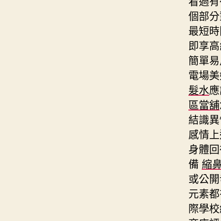
看過有
個部分
最短時
即享高
簡單易
電場美
髮水
應
區當舖
結識異
感情上
身體回
備
縮
或公開
元素都
際學校