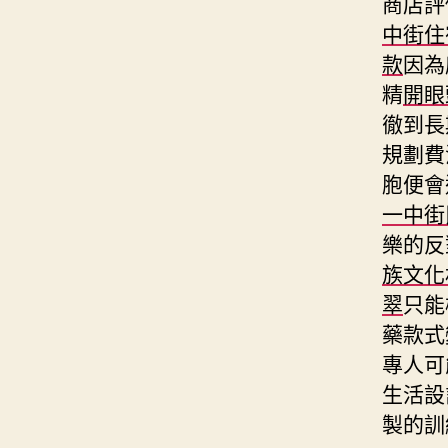
商店評
中街住
款
因為
精
開眼
徹到長
規劃費
胞便會
一中街
樂的反
族文化
翠
只能
藥款式
專人可
生活設
製的訓