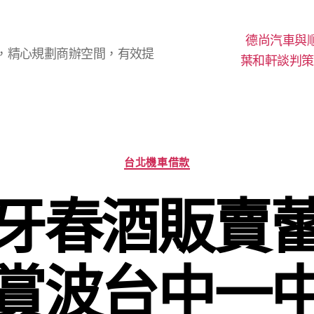
德尚汽車與
，精心規劃商辦空間，有效提
葉和軒談判策
分
台北機車借款
類
牙春酒販賣
賞波台中一