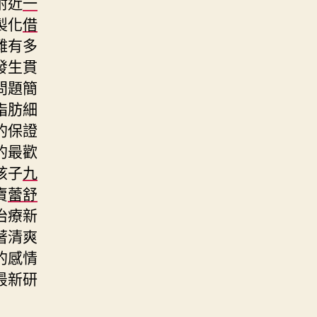
附近
一
製化
借
難有多
發生貫
問題簡
脂肪細
的保證
的最歡
孩子
九
賣
蕾舒
治療新
著清爽
的感情
最新研