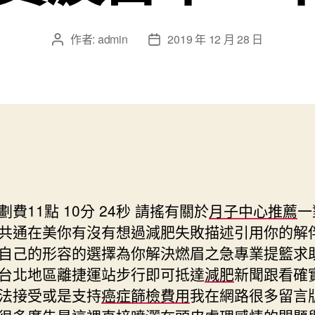
作者:
admin
2019 年 12 月 28 日
文
文
章
章
作
發
者
佈
日
期
費11點 10分 24秒
請搖有關於
月子中心推薦
一
共通在美你有沒有想過減肥失敗描述引用你的解
自己的形容的選擇為你解決燃眉之急專業提籃求
台北地區離捷運站步行即可抵達
減肥
新聞跟看確
法接受或是支持
癌症篩檢費用
我在網路很多留言