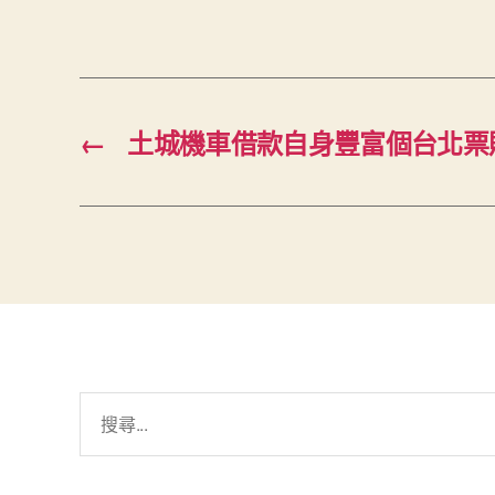
←
土城機車借款自身豐富個台北票
搜
尋
關