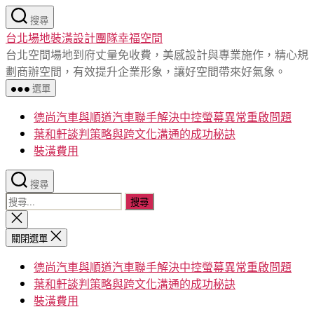
跳
搜尋
至
台北場地裝潢設計團隊幸福空間
主
台北空間場地到府丈量免收費，美感設計與專業施作，精心規
要
劃商辦空間，有效提升企業形象，讓好空間帶來好氣象。
內
選單
容
德尚汽車與順道汽車聯手解決中控螢幕異常重啟問題
葉和軒談判策略與跨文化溝通的成功秘訣
裝潢費用
搜尋
搜
尋
關
閉
關
關閉選單
搜
鍵
尋
德尚汽車與順道汽車聯手解決中控螢幕異常重啟問題
字:
葉和軒談判策略與跨文化溝通的成功秘訣
裝潢費用