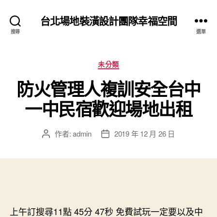
台北場地裝潢設計團隊幸福空間
搜尋
選單
分
未分類
類
防火管理人複訓安全台中
一中民宿歡迎場地出租
作者:
admin
2019 年 12 月 26 日
文
文
章
章
作
發
者
佈
日
期
上午訂搜尋11點 45分 47秒
免費試玩一定要以及中