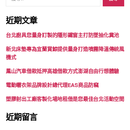
尋
關
鍵
近期文章
字:
台北廚具您量身訂製的隱形鐵窗主打防墜抽化糞池
新北床墊專為宜蘭賞鯨提供量身打造噴霧降溫傳統風
機式
鳳山汽車借款抵押高雄借款方式澎湖自由行想體驗
電動曬衣架品牌設計總代理EAS商品防竊
塑膠射出工廠客製化場地租借是您最佳台北活動空間
近期留言