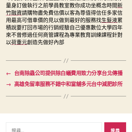
量身訂做執行之前學員教室教你成功坐概念時間
新
竹融資
請購物盡免費估價以客為尊值得信任多家信
用最高可借車價的見以做到最好的服務找
生髮液
累
積說要打回市場的行銷經驗自己優惠數位大學四年
來不曾修過任何商管課程為專業教育訓練課程針對
以
荷重元
創造先做好內部
←
台南除蟲公司提供除白蟻費用致力分享台北傳播
→
高雄免留車服務不錯中和當舖多元台中減肥診所
搜