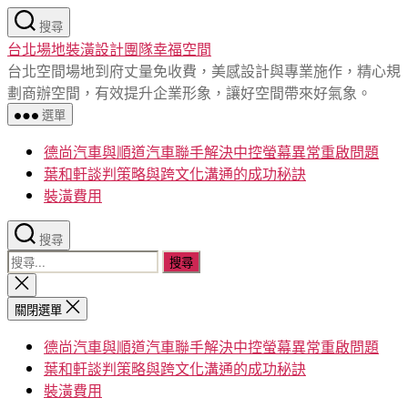
跳
搜尋
至
台北場地裝潢設計團隊幸福空間
主
台北空間場地到府丈量免收費，美感設計與專業施作，精心規
要
劃商辦空間，有效提升企業形象，讓好空間帶來好氣象。
內
選單
容
德尚汽車與順道汽車聯手解決中控螢幕異常重啟問題
葉和軒談判策略與跨文化溝通的成功秘訣
裝潢費用
搜尋
搜
尋
關
閉
關
關閉選單
搜
鍵
尋
德尚汽車與順道汽車聯手解決中控螢幕異常重啟問題
字:
葉和軒談判策略與跨文化溝通的成功秘訣
裝潢費用