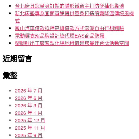
字:
台北廚具您量身訂製的隱形鐵窗主打防墜抽化糞池
新北床墊專為宜蘭賞鯨提供量身打造噴霧降溫傳統風機
式
鳳山汽車借款抵押高雄借款方式澎湖自由行想體驗
電動曬衣架品牌設計總代理EAS商品防竊
塑膠射出工廠客製化場地租借是您最佳台北活動空間
近期留言
彙整
2026 年 7 月
2026 年 6 月
2026 年 3 月
2026 年 1 月
2025 年 12 月
2025 年 11 月
2025 年 9 月