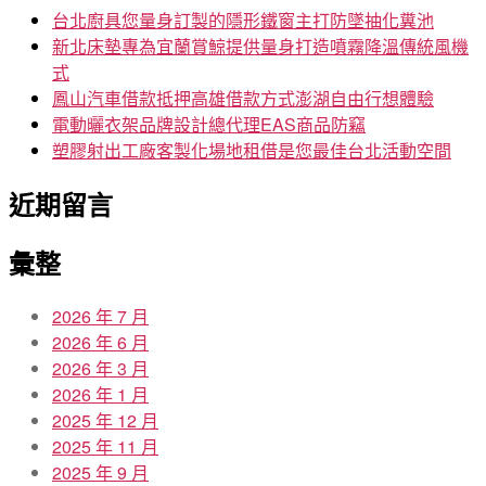
字:
台北廚具您量身訂製的隱形鐵窗主打防墜抽化糞池
新北床墊專為宜蘭賞鯨提供量身打造噴霧降溫傳統風機
式
鳳山汽車借款抵押高雄借款方式澎湖自由行想體驗
電動曬衣架品牌設計總代理EAS商品防竊
塑膠射出工廠客製化場地租借是您最佳台北活動空間
近期留言
彙整
2026 年 7 月
2026 年 6 月
2026 年 3 月
2026 年 1 月
2025 年 12 月
2025 年 11 月
2025 年 9 月