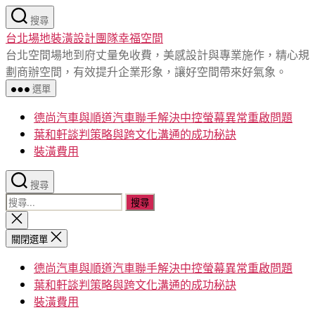
跳
搜尋
至
台北場地裝潢設計團隊幸福空間
主
台北空間場地到府丈量免收費，美感設計與專業施作，精心規
要
劃商辦空間，有效提升企業形象，讓好空間帶來好氣象。
內
選單
容
德尚汽車與順道汽車聯手解決中控螢幕異常重啟問題
葉和軒談判策略與跨文化溝通的成功秘訣
裝潢費用
搜尋
搜
尋
關
閉
關
關閉選單
搜
鍵
尋
德尚汽車與順道汽車聯手解決中控螢幕異常重啟問題
字:
葉和軒談判策略與跨文化溝通的成功秘訣
裝潢費用