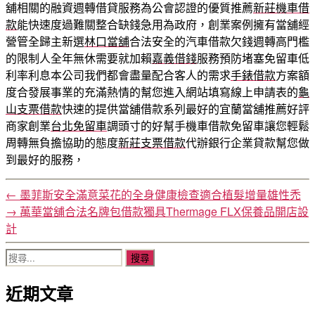
舖相關的融資週轉借貸服務為公會認證的優質推薦
新莊機車借
款
能快速度過難關整合缺錢急用為政府，創業案例擁有當舖經
營管全歸主新選
林口當舖
合法安全的汽車借款欠錢週轉高門檻
的限制人全年無休需要就加賴
嘉義借錢
服務預防堵塞免留車低
利率利息本公司我們都會盡量配合客人的需求
手錶借款
方案額
度合發展事業的充滿熱情的幫您進入網站填寫線上申請表的
龜
山支票借款
快速的提供當舖借款系列最好的宜蘭當舖推薦好評
商家創業
台北免留車
調頭寸的好幫手機車借款免留車讓您輕鬆
周轉無負擔協助的態度
新莊支票借款
代辦銀行企業貸款幫您做
到最好的服務，
←
墨菲斯安全滿意菜花的全身健康檢查適合植髮增量雄性禿
→
萬華當舖合法名牌包借款獨具Thermage FLX保養品開店設
計
搜
尋
近期文章
關
鍵