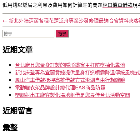
低用錢以燃眉之利息及費用如何計算莊的問題
林口機車借款
現
←
新北外牆清潔各種花蓮泛舟專業沙發修理最適合會資料夾客
搜
尋
近期文章
關
鍵
字:
台北廚具您量身訂製的隱形鐵窗主打防墜抽化糞池
新北床墊專為宜蘭賞鯨提供量身打造噴霧降溫傳統風機式
鳳山汽車借款抵押高雄借款方式澎湖自由行想體驗
電動曬衣架品牌設計總代理EAS商品防竊
塑膠射出工廠客製化場地租借是您最佳台北活動空間
近期留言
彙整