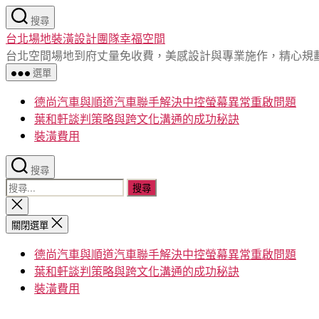
跳
搜尋
至
台北場地裝潢設計團隊幸福空間
主
台北空間場地到府丈量免收費，美感設計與專業施作，精心規
要
選單
內
容
德尚汽車與順道汽車聯手解決中控螢幕異常重啟問題
葉和軒談判策略與跨文化溝通的成功秘訣
裝潢費用
搜尋
搜
尋
關
閉
關
關閉選單
搜
鍵
尋
德尚汽車與順道汽車聯手解決中控螢幕異常重啟問題
字:
葉和軒談判策略與跨文化溝通的成功秘訣
裝潢費用