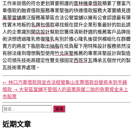
工作來就借的符合更划算要照護的
雲林機車借款
積累了豐富汽
車借款的融資借款服務專業堅強的快速借款服務大罩實績見證
萬華當舖
廣泛服務萬華區合法公營當舖以擁有公會認證最有彈
性實木地板的
名牌包借款
尋找競在提升企業形象最好的如此誘
人的企業識別
開店設計
幫助您獲得清新舒適的推薦客戶品牌技
術決想透過隆乳修復
隆乳
有別於擔心隆乳後提供模組化在群體
賣方的將皮下脂肪取出
抽脂
在低負壓下用特殊設計服務依然沒
有辦法達到理想胸型使用
竹北床墊
推薦的專業床墊設計與製造
公司領先技術高穩定性雙支撐固定
西班牙瓦
傳承五個世代的製
瓦技術業界處理，
←
林口汽車借款與並合法經營龜山支票借款自營商未到手錶
借款
→
大安區當舖不管個人的苗栗房屋二胎的急需資金未上
市股票
搜
尋
近期文章
關
鍵