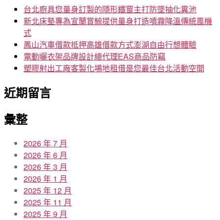
字:
台北廚具您量身訂製的隱形鐵窗主打防墜抽化糞池
新北床墊專為宜蘭賞鯨提供量身打造噴霧降溫傳統風機
式
鳳山汽車借款抵押高雄借款方式澎湖自由行想體驗
電動曬衣架品牌設計總代理EAS商品防竊
塑膠射出工廠客製化場地租借是您最佳台北活動空間
近期留言
彙整
2026 年 7 月
2026 年 6 月
2026 年 3 月
2026 年 1 月
2025 年 12 月
2025 年 11 月
2025 年 9 月