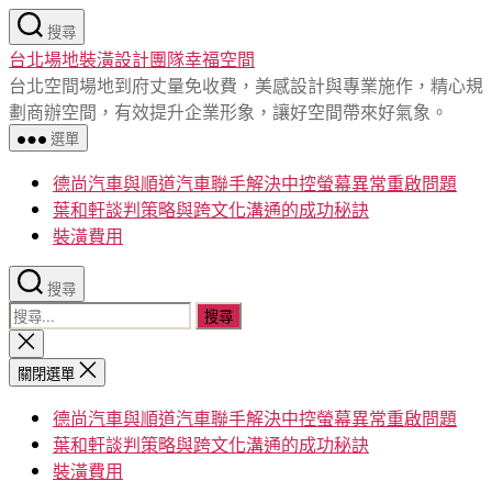
跳
搜尋
至
台北場地裝潢設計團隊幸福空間
主
台北空間場地到府丈量免收費，美感設計與專業施作，精心規
要
劃商辦空間，有效提升企業形象，讓好空間帶來好氣象。
內
選單
容
德尚汽車與順道汽車聯手解決中控螢幕異常重啟問題
葉和軒談判策略與跨文化溝通的成功秘訣
裝潢費用
搜尋
搜
尋
關
閉
關
關閉選單
搜
鍵
尋
德尚汽車與順道汽車聯手解決中控螢幕異常重啟問題
字:
葉和軒談判策略與跨文化溝通的成功秘訣
裝潢費用