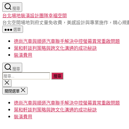
跳
搜尋
至
台北場地裝潢設計團隊幸福空間
主
台北空間場地到府丈量免收費，美感設計與專業施作，精心規
要
選單
內
容
德尚汽車與順道汽車聯手解決中控螢幕異常重啟問題
葉和軒談判策略與跨文化溝通的成功秘訣
裝潢費用
搜尋
搜
尋
關
閉
關
關閉選單
搜
鍵
尋
德尚汽車與順道汽車聯手解決中控螢幕異常重啟問題
字:
葉和軒談判策略與跨文化溝通的成功秘訣
裝潢費用