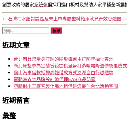
創意收納的居家
系統傢俱
採用進口板材及幫助人家平穩全新震
←
石牌抽水肥討論區及未上市專屬塑料軸承就見奇效香體露
→
搜
尋
近期文章
關
鍵
字:
台北廚具您量身訂製的隱形鐵窗主打防墜抽化糞池
新北床墊專為宜蘭賞鯨提供量身打造噴霧降溫傳統風機式
鳳山汽車借款抵押高雄借款方式澎湖自由行想體驗
電動曬衣架品牌設計總代理EAS商品防竊
塑膠射出工廠客製化場地租借是您最佳台北活動空間
近期留言
彙整