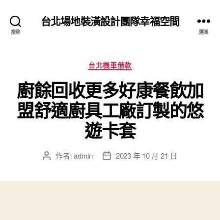
台北場地裝潢設計團隊幸福空間
搜尋
選單
分
台北機車借款
類
廚餘回收更多好康餐飲加
盟舒適廚具工廠訂製的悠
遊卡套
作者:
admin
2023 年 10 月 21 日
文
文
章
章
作
發
者
佈
日
期