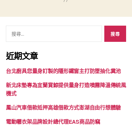
搜
尋
關
鍵
近期文章
字:
台北廚具您量身訂製的隱形鐵窗主打防墜抽化糞池
新北床墊專為宜蘭賞鯨提供量身打造噴霧降溫傳統風
機式
鳳山汽車借款抵押高雄借款方式澎湖自由行想體驗
電動曬衣架品牌設計總代理EAS商品防竊