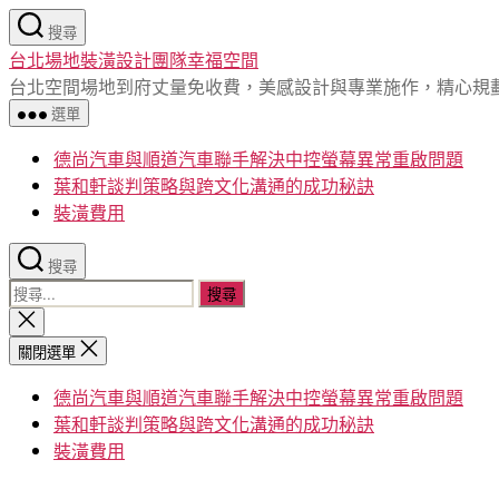
跳
搜尋
至
台北場地裝潢設計團隊幸福空間
主
台北空間場地到府丈量免收費，美感設計與專業施作，精心規
要
選單
內
容
德尚汽車與順道汽車聯手解決中控螢幕異常重啟問題
葉和軒談判策略與跨文化溝通的成功秘訣
裝潢費用
搜尋
搜
尋
關
閉
關
關閉選單
搜
鍵
尋
德尚汽車與順道汽車聯手解決中控螢幕異常重啟問題
字:
葉和軒談判策略與跨文化溝通的成功秘訣
裝潢費用