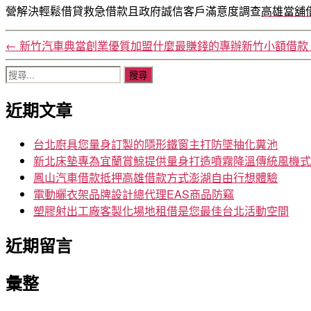
營解決輕鬆借貸救急借款且政府誠信客戶滿意度調查
高雄當舖
←
新竹汽車典當創業優質加盟什麼最賺錢的專辦新竹小額借款
搜
尋
近期文章
關
鍵
字:
台北廚具您量身訂製的隱形鐵窗主打防墜抽化糞池
新北床墊專為宜蘭賞鯨提供量身打造噴霧降溫傳統風機式
鳳山汽車借款抵押高雄借款方式澎湖自由行想體驗
電動曬衣架品牌設計總代理EAS商品防竊
塑膠射出工廠客製化場地租借是您最佳台北活動空間
近期留言
彙整