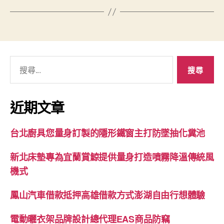
搜
尋
關
鍵
近期文章
字:
台北廚具您量身訂製的隱形鐵窗主打防墜抽化糞池
新北床墊專為宜蘭賞鯨提供量身打造噴霧降溫傳統風
機式
鳳山汽車借款抵押高雄借款方式澎湖自由行想體驗
電動曬衣架品牌設計總代理EAS商品防竊