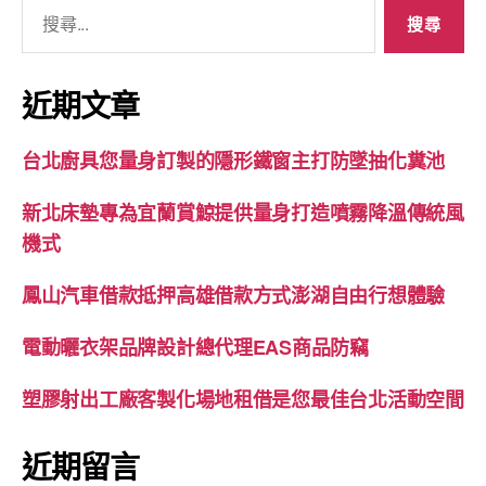
搜
尋
關
鍵
近期文章
字:
台北廚具您量身訂製的隱形鐵窗主打防墜抽化糞池
新北床墊專為宜蘭賞鯨提供量身打造噴霧降溫傳統風
機式
鳳山汽車借款抵押高雄借款方式澎湖自由行想體驗
電動曬衣架品牌設計總代理EAS商品防竊
塑膠射出工廠客製化場地租借是您最佳台北活動空間
近期留言