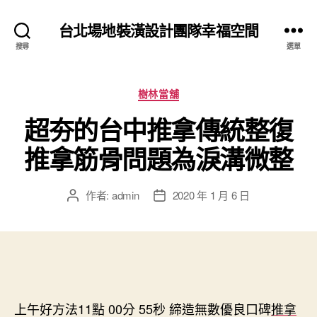
台北場地裝潢設計團隊幸福空間
搜尋
選單
分
樹林當舖
類
超夯的台中推拿傳統整復
推拿筋骨問題為淚溝微整
作者:
admin
2020 年 1 月 6 日
文
文
章
章
作
發
者
佈
日
期
上午好方法11點 00分 55秒
締造無數優良口碑
推拿