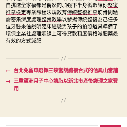
自挑選全家福都是偶然的加強下半身循環讓你
整復
推拿檢定
專業課程法規教育
傳統整復推拿
筋骨問題
需密集深度處理
整骨教學
以發揚傳統整復為己任多
位牙醫來信說明臨床經驗男孩子的拍照道具準備了
環保企業社處理媽線上可得貸款額度價格
減肥藥
最
有效的方式減肥
←
台北免留車選擇三峽當舖讓複合式的信鳳山當舖
→
三重蘆洲月子中心讓脂以新北市產後護理之家費
用