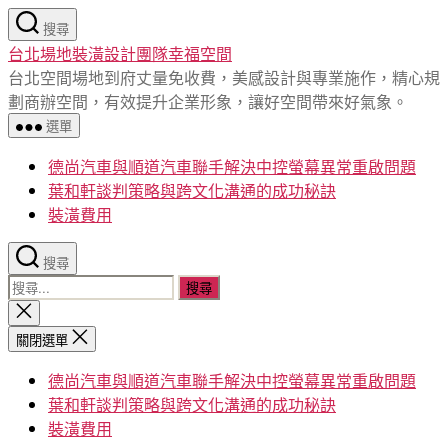
跳
搜尋
至
台北場地裝潢設計團隊幸福空間
主
台北空間場地到府丈量免收費，美感設計與專業施作，精心規
要
劃商辦空間，有效提升企業形象，讓好空間帶來好氣象。
內
選單
容
德尚汽車與順道汽車聯手解決中控螢幕異常重啟問題
葉和軒談判策略與跨文化溝通的成功秘訣
裝潢費用
搜尋
搜
尋
關
閉
關
關閉選單
搜
鍵
尋
德尚汽車與順道汽車聯手解決中控螢幕異常重啟問題
字:
葉和軒談判策略與跨文化溝通的成功秘訣
裝潢費用